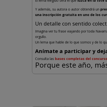
El lema elegido será el que
luzca en la tote
Y además, su autora o autor obtendrá un
pre
una inscripción gratuita en uno de los cu
Un detalle con sentido colect
Imagina ver tu frase viajando por toda Navar
orgullo.
Un lema que hable de lo que somos y de lo qu
Anímate a participar y dej
Consulta las
bases completas del concurs
Porque este año, má