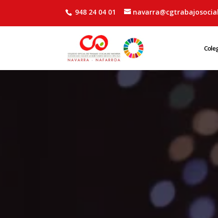
948 24 04 01
navarra@cgtrabajosocial
Cole