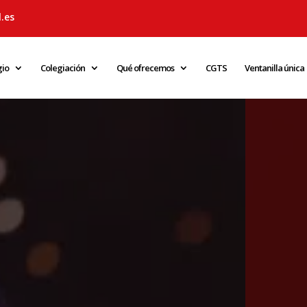
.es
gio
Colegiación
Qué ofrecemos
CGTS
Ventanilla única