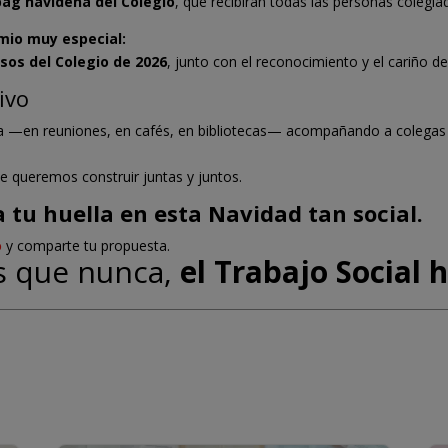
 bag navideña del Colegio
, que recibirán todas las personas colegi
mio muy especial:
rsos del Colegio de 2026
, junto con el reconocimiento y el cariño d
ivo
ra —en reuniones, en cafés, en bibliotecas— acompañando a colegas
e queremos construir juntas y juntos.
a tu huella en esta Navidad tan social.
o
y comparte tu propuesta.
s que nunca,
el Trabajo Social 