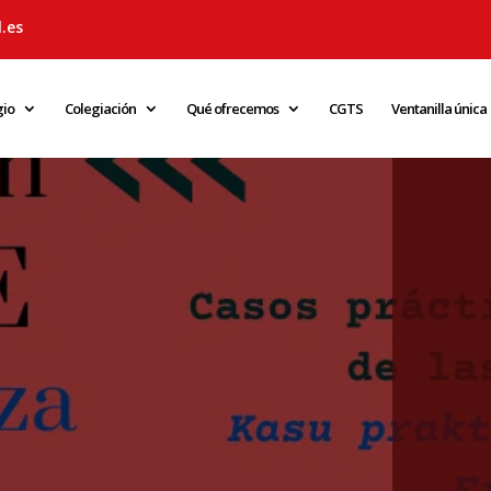
.es
gio
Colegiación
Qué ofrecemos
CGTS
Ventanilla única