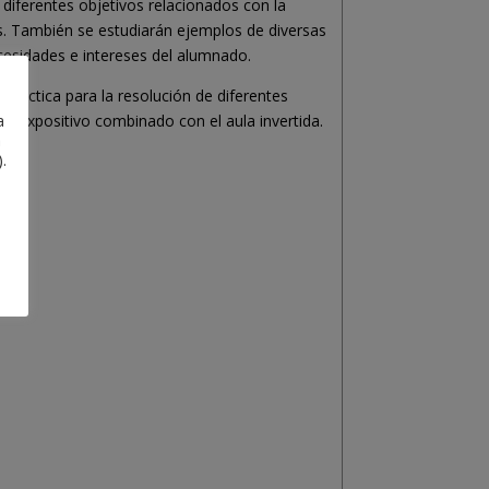
 diferentes objetivos relacionados con la
los. También se estudiarán ejemplos de diversas
cesidades e intereses del alumnado.
práctica para la resolución de diferentes
a
el expositivo combinado con el aula invertida.
a
.