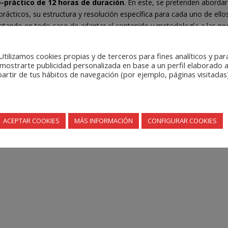
co-práctico de 12 horas de duración
. En este, se pretenden abordar
s prácticos, su estructura y resolución específica para cada uno de el
tratando en todo caso de adaptar el contenido y metodología a las ne
te teórica breve sobre los casos prácticos y una parte eminentemente 
Utilizamos cookies propias y de terceros para fines analíticos y par
n fundamentalmente el método de caso, el aprendizaje colaborativo y 
mostrarte publicidad personalizada en base a un perfil elaborado 
fundamentalmente lluvia de ideas y discusión guiada.
partir de tus hábitos de navegación (por ejemplo, páginas visitadas)
r de Miguel Marqués.
ACEPTAR COOKIES
MÁS INFORMACIÓN
CONFIGURAR COOKIES
4.