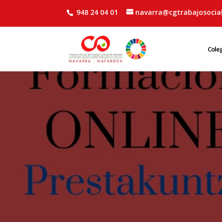
948 24 04 01
navarra@cgtrabajosocial
Cole