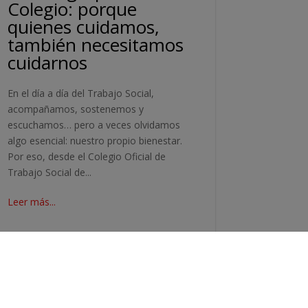
Colegio: porque
quienes cuidamos,
también necesitamos
cuidarnos
En el día a día del Trabajo Social,
acompañamos, sostenemos y
escuchamos… pero a veces olvidamos
algo esencial: nuestro propio bienestar.
Por eso, desde el Colegio Oficial de
Trabajo Social de...
Leer más...
Oct 24, 2025
