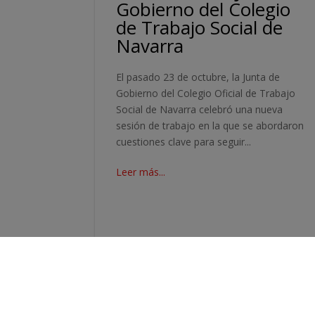
Gobierno del Colegio
de Trabajo Social de
Navarra
El pasado 23 de octubre, la Junta de
Gobierno del Colegio Oficial de Trabajo
Social de Navarra celebró una nueva
sesión de trabajo en la que se abordaron
cuestiones clave para seguir...
Leer más...
Oct 30, 2025
