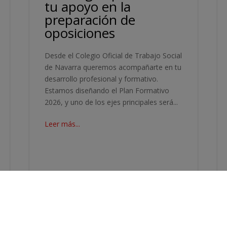
tu apoyo en la
preparación de
oposiciones
Desde el Colegio Oficial de Trabajo Social
de Navarra queremos acompañarte en tu
desarrollo profesional y formativo.
Estamos diseñando el Plan Formativo
2026, y uno de los ejes principales será...
Leer más...
Oct 24, 2025
