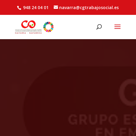
948 24 04 01
navarra@cgtrabajosocial.es