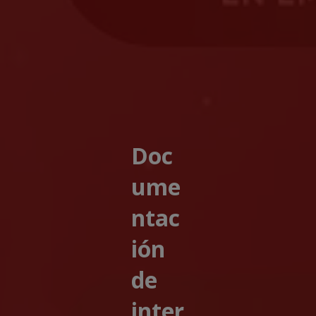
Doc
ume
ntac
ión
de
inter