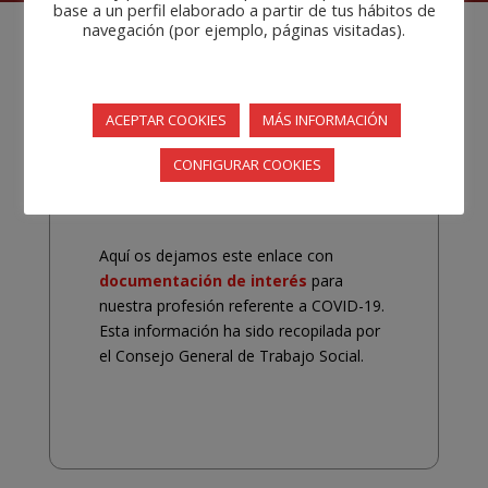
base a un perfil elaborado a partir de tus hábitos de
navegación (por ejemplo, páginas visitadas).
Documentación de interés referente a
COVID-19
ACEPTAR COOKIES
MÁS INFORMACIÓN
CONFIGURAR COOKIES
Aquí os dejamos este enlace con
documentación de interés
para
nuestra profesión referente a COVID-19.
Esta información ha sido recopilada por
el Consejo General de Trabajo Social.