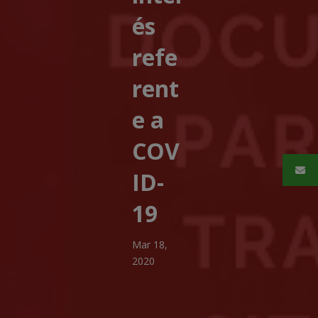
és
refe
rent
e a
COV
ID-
19
Mar 18,
2020