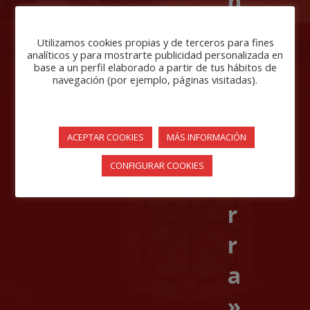
n
e
Utilizamos cookies propias y de terceros para fines
n
analíticos y para mostrarte publicidad personalizada en
base a un perfil elaborado a partir de tus hábitos de
navegación (por ejemplo, páginas visitadas).
N
a
ACEPTAR COOKIES
MÁS INFORMACIÓN
v
CONFIGURAR COOKIES
a
r
r
a
»