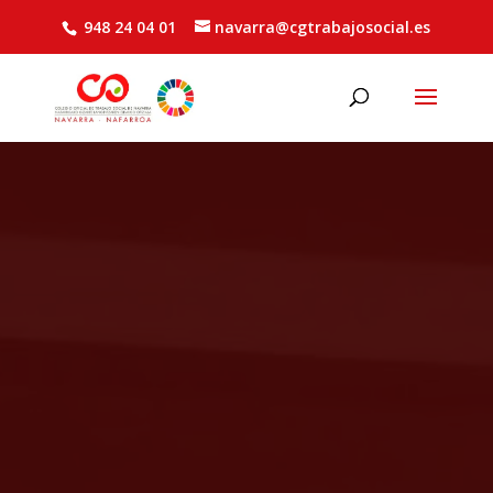
948 24 04 01
navarra@cgtrabajosocial.es