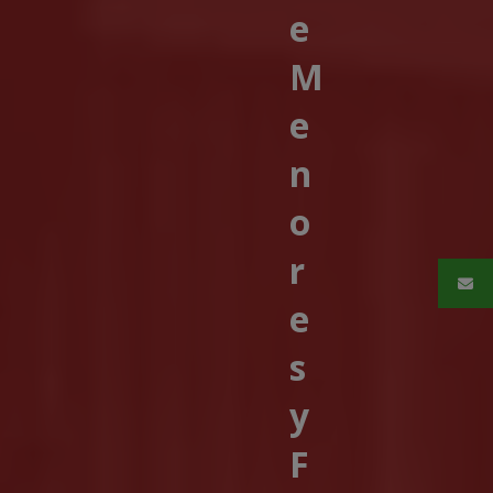
e
M
e
n
o
r
e
s
y
F