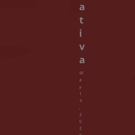
a
t
i
v
a
M
a
y
1
4
,
2
0
2