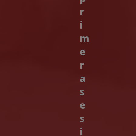
r
i
m
e
r
a
s
e
s
i