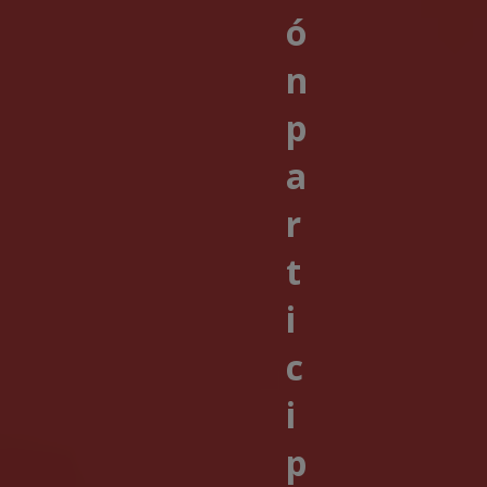
ó
n
p
a
r
t
i
c
i
p