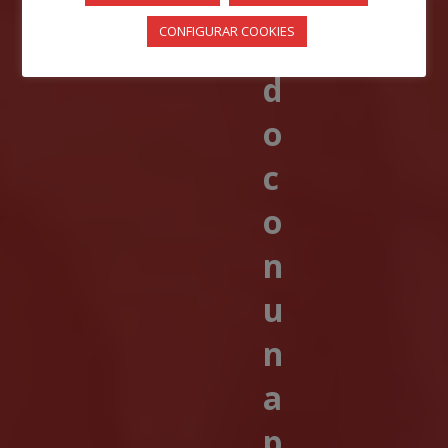
r
CONFIGURAR COOKIES
i
d
o
c
o
n
u
n
a
p