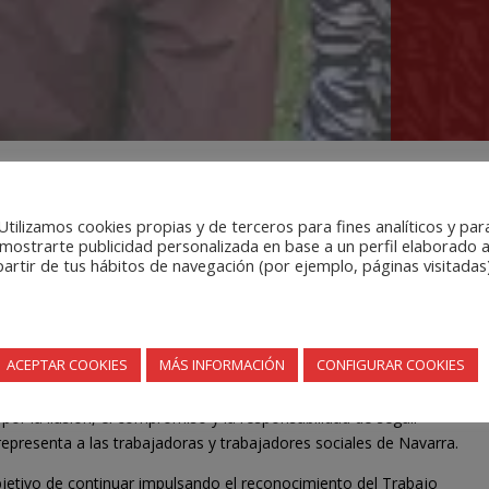
no del Colegio Oficial de Trabajo Soc
Utilizamos cookies propias y de terceros para fines analíticos y par
mostrarte publicidad personalizada en base a un perfil elaborado 
periodo 2026-2029
partir de tus hábitos de navegación (por ejemplo, páginas visitadas)
bajo Social de Navarra inicia una nuev
sión, los derechos sociales y la parti
ACEPTAR COOKIES
MÁS INFORMACIÓN
CONFIGURAR COOKIES
a
cuenta ya con una nueva Junta de Gobierno para el periodo 2026-
r la ilusión, el compromiso y la responsabilidad de seguir
representa a las trabajadoras y trabajadores sociales de Navarra.
etivo de continuar impulsando el reconocimiento del Trabajo