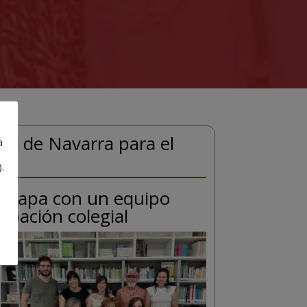
ial de Navarra para el
a
a
.
a etapa con un equipo
cipación colegial