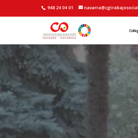
948 24 04 01
navarra@cgtrabajosocial
Cole