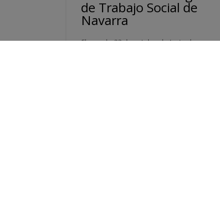
de Trabajo Social de
Navarra
El pasado 23 de octubre, la Junta de
Gobierno del Colegio Oficial de Trabajo
Social de Navarra celebró una nueva
sesión de trabajo en la que se abordaron
cuestiones clave para seguir...
Leer más...
Oct 30, 2025
