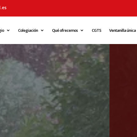
.es
gio
Colegiación
Qué ofrecemos
CGTS
Ventanilla única