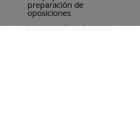
preparación de
oposiciones
Desde el Colegio Oficial de Trabajo Social
de Navarra queremos acompañarte en tu
desarrollo profesional y formativo.
Estamos diseñando el Plan Formativo
2026, y uno de los ejes principales será...
Leer más...
Oct 24, 2025
