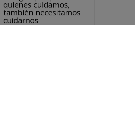
quienes cuidamos,
también necesitamos
cuidarnos
En el día a día del Trabajo Social,
acompañamos, sostenemos y
escuchamos… pero a veces olvidamos
algo esencial: nuestro propio bienestar.
Por eso, desde el Colegio Oficial de
Trabajo Social de...
Leer más...
Oct 24, 2025
