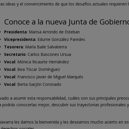
as ideas y el convencimiento de que los desafíos actuales requieren l
Conoce a la nueva Junta de Gobiern
Presidenta
: Marisa Arrondo de Esteban
Vicepresidenta
: Edurne González Paredes
Tesorera
: María Baile Salvatierra
Secretario
: Carlos Bascones Ursua
Vocal
: Mónica Ricaurte Hernández
Vocal
: Bea Tíscar Domínguez
Vocal
: Francisco Javier de Miguel Marqués
Vocal
: Berta Garjón Coronado
levado a asumir esta responsabilidad, cuáles son sus principales pre
a podrás conocerlas mejor, descubrir sus trayectorias profesionales 
 Navarra les damos la bienvenida y les deseamos mucho acierto en est
 derechos sociales.