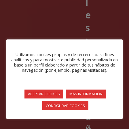
l
e
s
:
a
Utilizamos cookies propias y de terceros para fines
analíticos y para mostrarte publicidad personalizada en
c
base a un perfil elaborado a partir de tus hábitos de
navegación (por ejemplo, páginas visitadas).
o
m
ACEPTAR COOKIES
MÁS INFORMACIÓN
p
CONFIGURAR COOKIES
a
ñ