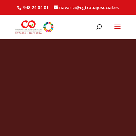
948 24 04 01
navarra@cgtrabajosocial.es