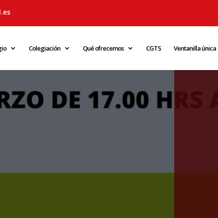
.es
gio
Colegiación
Qué ofrecemos
CGTS
Ventanilla única