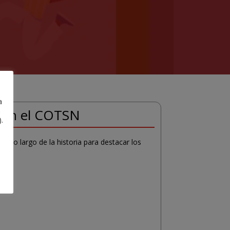
a
a
» en el COTSN
.
a lo largo de la historia para destacar los