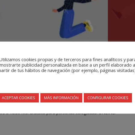
Utilizamos cookies propias y de terceros para fines analíticos y par
mostrarte publicidad personalizada en base a un perfil elaborado 
adigmas para la intervención grupal
partir de tus hábitos de navegación (por ejemplo, páginas visitadas)
aradigmas y escuelas para
la intervención grupal
que se han gestado 
ede aportar a la intervención desde el trabajo social.
ACEPTAR COOKIES
MÁS INFORMACIÓN
CONFIGURAR COOKIES
tieles
rs a 18.30 hrs. Gratuíta para personas colegiadas. ONLINE.