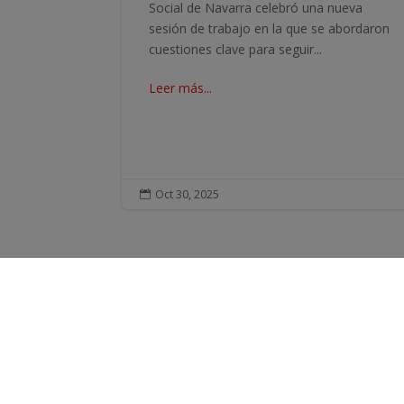
Social de Navarra celebró una nueva
sesión de trabajo en la que se abordaron
cuestiones clave para seguir...
Leer más...
Oct 30, 2025

CON