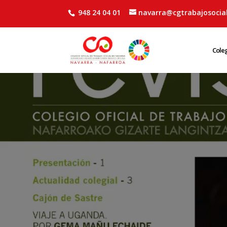
948 24 04 01
navarra@cgtrabajosocial
Cole