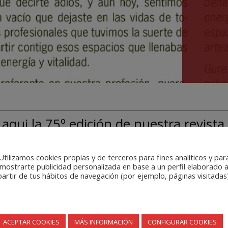
 aqui la 75º edición de nuestra revista 
egial; un número especial lleno de actualidad, reflexiones y novedade
Utilizamos cookies propias y de terceros para fines analíticos y par
mostrarte publicidad personalizada en base a un perfil elaborado 
za y Significado
en salud mental hasta el emocionante relato de un
partir de tus hábitos de navegación (por ejemplo, páginas visitadas)
a seguir creciendo juntas y juntos como comunidad profesional.
 esta nueva entrega.
ACEPTAR COOKIES
MÁS INFORMACIÓN
CONFIGURAR COOKIES