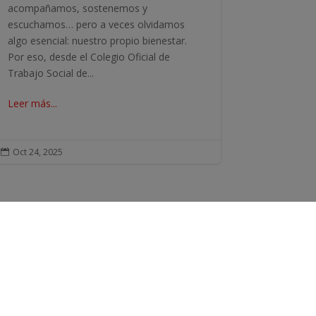
acompañamos, sostenemos y
escuchamos… pero a veces olvidamos
algo esencial: nuestro propio bienestar.
Por eso, desde el Colegio Oficial de
Trabajo Social de...
Leer más...
Oct 24, 2025

ENLACES