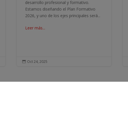
desarrollo profesional y formativo.
Estamos diseñando el Plan Formativo
2026, y uno de los ejes principales será...
Leer más...
Oct 24, 2025

TACTO
HORARIO DE ATENCIÓN AL