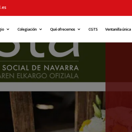
.es
gio
Colegiación
Qué ofrecemos
CGTS
Ventanilla única