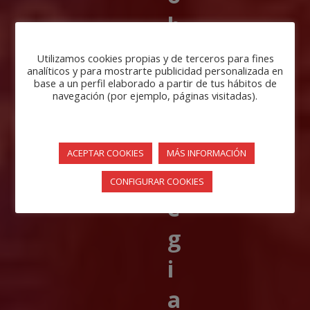
b
r
Utilizamos cookies propias y de terceros para fines
analíticos y para mostrarte publicidad personalizada en
e
base a un perfil elaborado a partir de tus hábitos de
navegación (por ejemplo, páginas visitadas).
c
o
ACEPTAR COOKIES
MÁS INFORMACIÓN
l
CONFIGURAR COOKIES
e
g
i
a