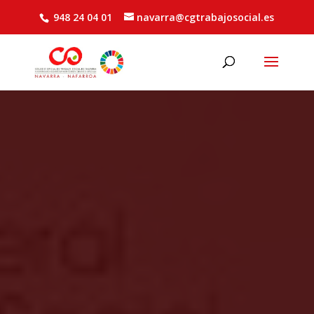
948 24 04 01
navarra@cgtrabajosocial.es