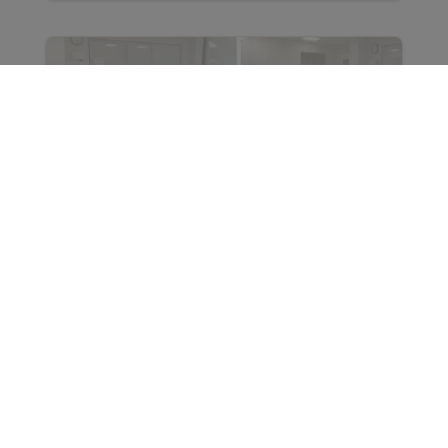
Nafarroako Gizarte Langintzako
Elkargoaren Gobernu Batzordearen
bilera
Joan den urriaren 23an, Nafarroako Gizarte
Langintzako Elkargo Ofizialeko Gobernu
Batzordeak lan-saio berri bat egin zuen, lanbidea
sendotzen jarraitzeko eta elkargokideekin zein
Nafarroako...
Leer más...