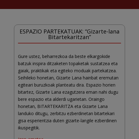
ESPAZIO PARTEKATUAK: “Gizarte-lana
Bitartekaritzan”
Gure ustez, beharrezkoa da beste elkargokide
batzuk inspira ditzaketen topaketak sustatzea eta
gaiak, praktikak eta egiteko moduak partekatzea.
Seihileko honetan, Gizarte Lana hainbat eremutan
egiteari buruzkoak planteatu dira. Espazio horien
bitartez, Gizarte Lana ezagutzera eman nahi dugu
bere espazio eta alderdi ugarietan. Oraingo
honetan, BITARTEKARITZA eta Gizarte Lana
landuko ditugu, zerbitzu ezberdinetan bitartekari
gisa esperientzia duten gizarte-langile ezberdinen
ikuspegitik.