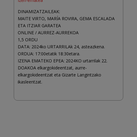
Izen-ematea
DINAMIZATZAILEAK:
MAITE VIRTO, MARÍA ROVIRA, GEMA ESCALADA
ETA ITZIAR GARATEA
ONLINE / AURREZ-AURREKOA
1,5 ORDU
DATA: 2024ko URTARRILAk 24, asteazkena.
ORDUA: 17:00etatik 18:30etara.
IZENA EMATEKO EPEA: 2024KO urtarrilak 22.
DOAKOA elkargokideentzat, aurre-
elkargokideentzat eta Gizarte Langintzako
ikasleentzat.