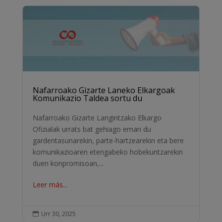
Nafarroako Gizarte Laneko Elkargoak
Komunikazio Taldea sortu du
Nafarroako Gizarte Langintzako Elkargo
Ofizialak urrats bat gehiago eman du
gardentasunarekin, parte-hartzearekin eta bere
komunikazioaren etengabeko hobekuntzarekin
duen konpromisoan,...
Leer más...
Urr 30, 2025
