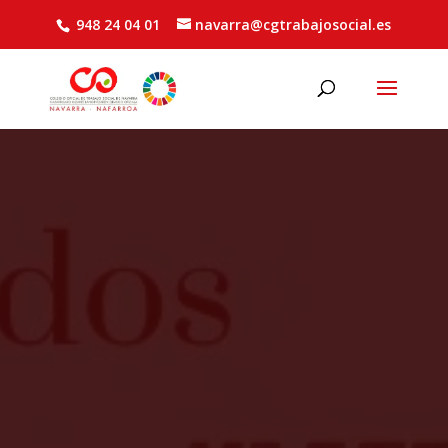
948 24 04 01
navarra@cgtrabajosocial.es