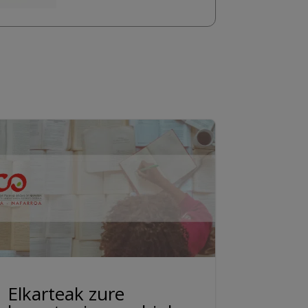
Elkarteak zure