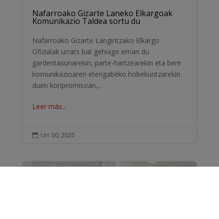
Nafarroako Gizarte Laneko Elkargoak
Komunikazio Taldea sortu du
Nafarroako Gizarte Langintzako Elkargo
Ofizialak urrats bat gehiago eman du
gardentasunarekin, parte-hartzearekin eta bere
komunikazioaren etengabeko hobekuntzarekin
duen konpromisoan,...
Leer más...
Urr 30, 2025
