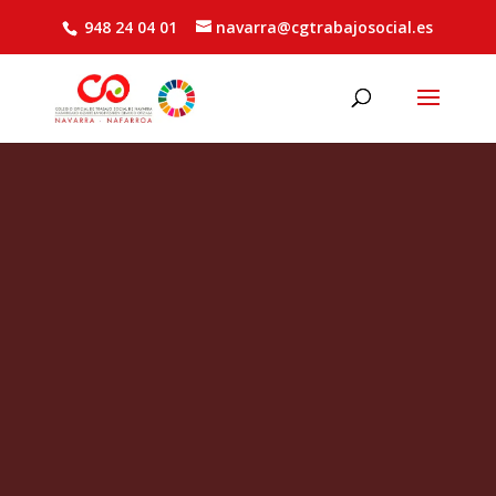
948 24 04 01
navarra@cgtrabajosocial.es