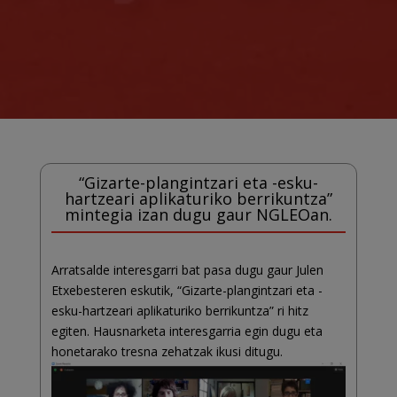
“Gizarte-plangintzari eta -esku-
hartzeari aplikaturiko berrikuntza”
mintegia izan dugu gaur NGLEOan.
Arratsalde interesgarri bat pasa dugu gaur Julen
Etxebesteren eskutik, “Gizarte-plangintzari eta -
esku-hartzeari aplikaturiko berrikuntza” ri hitz
egiten. Hausnarketa interesgarria egin dugu eta
honetarako tresna zehatzak ikusi ditugu.