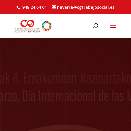
948 24 04 01
navarra@cgtrabajosocial.es