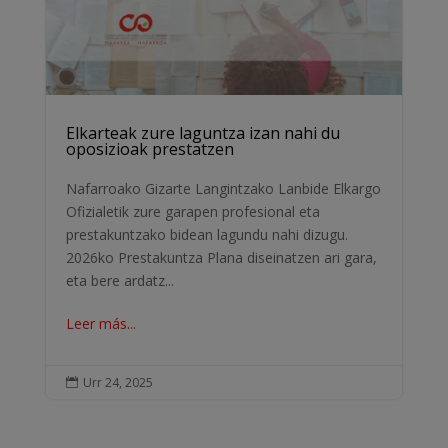
Elkarteak zure laguntza izan nahi du
oposizioak prestatzen
Nafarroako Gizarte Langintzako Lanbide Elkargo
Ofizialetik zure garapen profesional eta
prestakuntzako bidean lagundu nahi dizugu.
2026ko Prestakuntza Plana diseinatzen ari gara,
eta bere ardatz...
Leer más...
Urr 24, 2025
