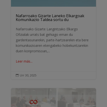
Nafarroako Gizarte Laneko Elkargoak
Komunikazio Taldea sortu du
Nafarroako Gizarte Langintzako Elkargo
Ofizialak urrats bat gehiago eman du
gardentasunarekin, parte-hartzearekin eta bere
komunikazioaren etengabeko hobekuntzarekin
duen konpromisoan,...
Leer más...
Urr 30, 2025
