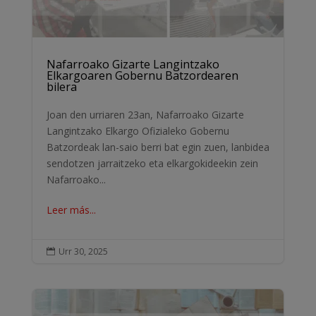
Nafarroako Gizarte Langintzako
Elkargoaren Gobernu Batzordearen
bilera
Joan den urriaren 23an, Nafarroako Gizarte
Langintzako Elkargo Ofizialeko Gobernu
Batzordeak lan-saio berri bat egin zuen, lanbidea
sendotzen jarraitzeko eta elkargokideekin zein
Nafarroako...
Leer más...
Urr 30, 2025
