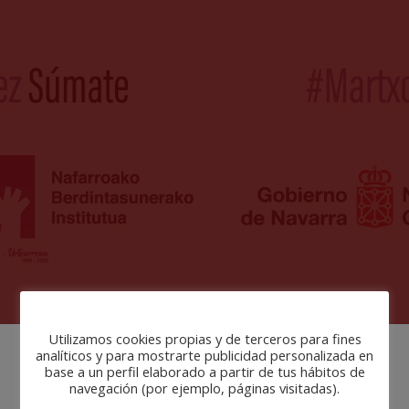
Utilizamos cookies propias y de terceros para fines
analíticos y para mostrarte publicidad personalizada en
base a un perfil elaborado a partir de tus hábitos de
navegación (por ejemplo, páginas visitadas).
Martxoaren 8a, Emakumeen
nazioarteko eguna