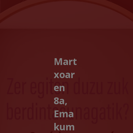
Mart
xoar
en
8a,
Ema
kum