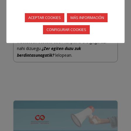
Nafarroako Gizarte Langintzaren Elkargo Ofizialak
ACEPTAR COOKIES
MÁS INFORMACIÓN
martxoaren 8a ospatzeko
manifestu
bat idatzi du.
CONFIGURAR COOKIES
Egun hau ospatzeko Nafarroako Berdintasunerako
Institutoak sustatu duen kanpaina ere gogorazi
nahi dizuegu
¿Zer egiten duzu zuk
berdintasunagatik?
lelopean.