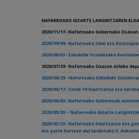
NAFARROAKO GIZARTE LANGINTZAREN ELK
2020/11/17- Nafarroako Gobernuko Osasun Z
2020/09/09- Nafarroako Udal eta Kontzejue
2020/08/03- Eskubide Sozialetako Kontselar
2020/07/29- Nafarroako Osasun Arloko depa
2020/06/29
–
Nafarroako Eskubide Sozialet
2020/06/17- Covid-19 haurtzaroa eta ner
2020/06/03- Nafarroako Gobernuak autonom
2020/05/29 – Nafarroako Gizarte Langintza
2020/05/23- Nafarroako haurtzaroa eta gazt
ere parte hartzen du) landutako II. dokum