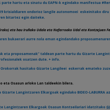
ak parte hartu eta sinatu du EAPN-k egindako manifestua #Re
 krisialdiaren ondorioz langile autonomoei eskeinitako diru 
en bitartez egin daiteke.
dirako) eta hau Iruñako Udala eta Nafarroako Udal eta Kontzejuen F
aldiaren bukaerari aurre nola eman egindandako proposamena
ak eta proposamenak” taldean parte hartu du Gizarte Langin
ofesionalek osatzen dute. + info.
lu Orokorrak hasitako Gizarte Langileei eskerrak emateko zu
o eta Osasun arloko Lan taldeekin bilera.
 eta Gizarte Langintzaren Elkargoak egindako BIDEO-LABURRA 
te Langintzaren Elkargoak Osasun Kontseilariari idatzitako
G