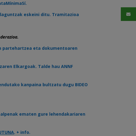
ntaMínimaSí.
laguntzak eskeini ditu. Tramitazioa
ederazioa.
ren partehartzea eta dokumentoaren
tzaren Elkargoak. Talde hau ANNF
zendutako kanpaina bultzatu dugu BIDEO
azalpenak ematen gure lehendakariaren
UTUNA
. + info.