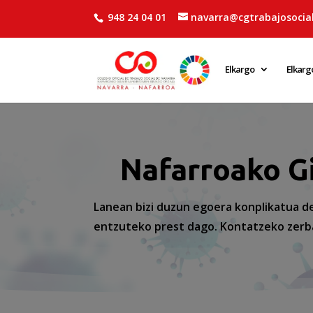
948 24 04 01
navarra@cgtrabajosocial
Elkargo
Elkarg
Nafarroako Gi
Lanean bizi duzun egoera konplikatua de
entzuteko prest dago. Kontatzeko zerba