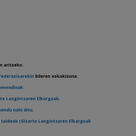
n aritzeko.
Federazioarekin
bileren
eskakizuna.
gomendioak.
te Langintzaren Elkargoak.
endu nahi ditu.
n taldeak (Gizarte Langintzaren Elkargoak