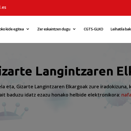
.es
oko kide egitea
Zer eskaintzen dugu
CGTS-GLKO
Leihatila ba
zarte Langintzaren El
la eta, Gizarte Langintzaren Elkargoak zure iradokizuna,
it baduzu idatz ezazu honako helbide elektronikora:
naf