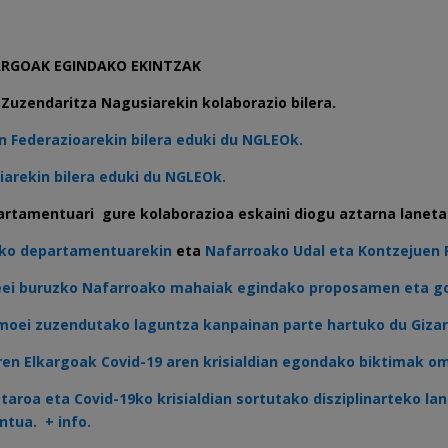
ARGOAK EGINDAKO EKINTZAK
uzendaritza Nagusiarekin kolaborazio bilera.
n Federazioarekin bilera eduki du NGLEOk.
iarekin bilera eduki du NGLEOk.
rtamentuari gure kolaborazioa eskaini diogu aztarna laneta
ako departamentuarekin
eta
Nafarroako Udal eta Kontzejuen 
abeei buruzko Nafarroako mahaiak egindako proposamen eta 
oei zuzendutako laguntza kanpainan parte hartuko du Gizar
ren Elkargoak Covid-19 aren krisialdian egondako biktimak om
aroa eta Covid-19ko krisialdian sortutako disziplinarteko la
entua
. + info.