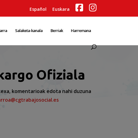
Español
Euskara
karra
Salaketa-kanala
Berriak
Harremana
kargo Ofiziala
 kexa, komentarioak edota nahi duzuna
arroa@cgtrabajosocial.es