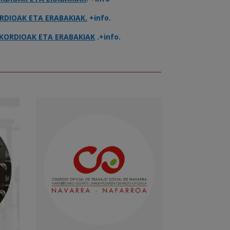
RDIOAK ETA ERABAKIAK.
+info.
KORDIOAK ETA ERABAKIAK
.+info.