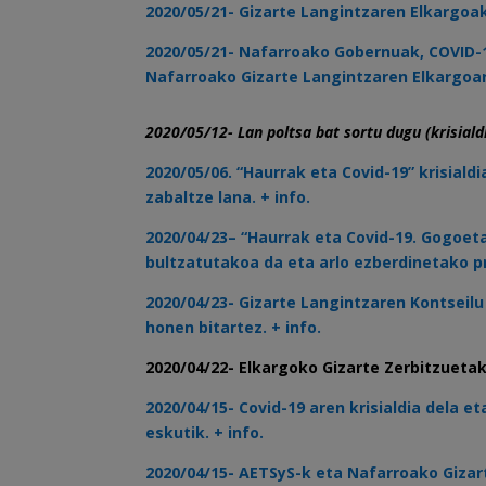
2020/05/21- Gizarte Langintzaren Elkargo
2020/05/21- Nafarroako Gobernuak, COVID-19
Nafarroako Gizarte Langintzaren Elkargoar
2020/05/12- Lan poltsa bat sortu dugu (krisial
2020/05/06. “Haurrak eta Covid-19” krisi
zabaltze lana. + info.
2020/04/23
– “
Haurrak eta Covid-19. Gogoet
bultzatutakoa da eta arlo ezberdinetako pr
2020/04/23- Gizarte Langintzaren Kontsei
honen bitartez. + info.
2020/04/22- Elkargoko Gizarte Zerbitzuetak
2020/04/15- Covid-19 aren krisialdia dela
eskutik. + info.
2020/04/15- AETSyS-k eta Nafarroako Gizar