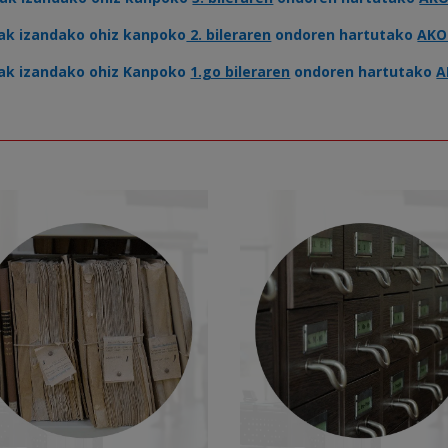
oak izandako ohiz kanpoko
2. bileraren
ondoren hartutako
AKO
oak izandako ohiz Kanpoko
1.go bileraren
ondoren hartutako
A