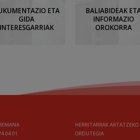
UKUMENTAZIO ETA
BALIABIDEAK ET
GIDA
INFORMAZIO
INTERESGARRIAK
OROKORRA
REMANA
HERRITARRAK ARTATZEKO
24 04 01
ORDUTEGIA