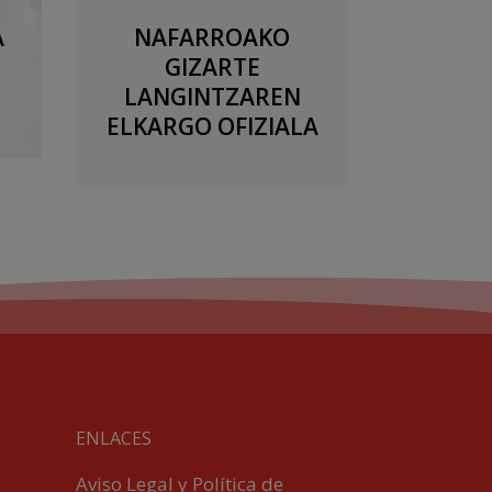
A
NAFARROAKO
GIZARTE
LANGINTZAREN
ELKARGO OFIZIALA
ENLACES
Aviso Legal y Política de