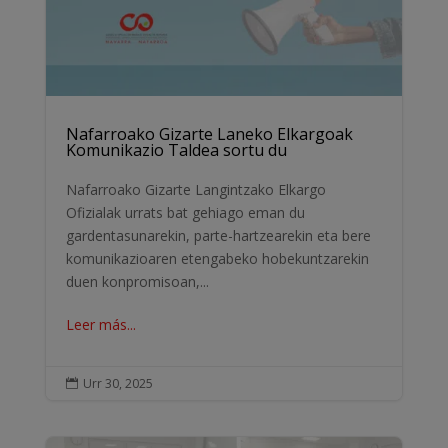
Nafarroako Gizarte Laneko Elkargoak
Komunikazio Taldea sortu du
Nafarroako Gizarte Langintzako Elkargo
Ofizialak urrats bat gehiago eman du
gardentasunarekin, parte-hartzearekin eta bere
komunikazioaren etengabeko hobekuntzarekin
duen konpromisoan,...
Leer más...
Urr 30, 2025
