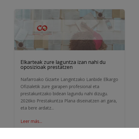
Elkarteak zure laguntza izan nahi du
oposizioak prestatzen
Nafarroako Gizarte Langintzako Lanbide Elkargo
Ofizialetik zure garapen profesional eta
prestakuntzako bidean lagundu nahi dizugu.
2026ko Prestakuntza Plana diseinatzen ari gara,
eta bere ardatz...
Leer más...