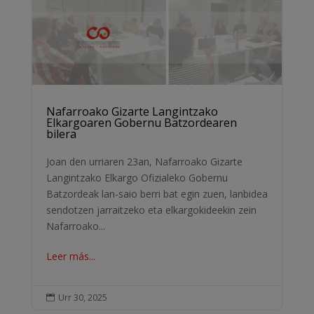
Nafarroako Gizarte Langintzako
Elkargoaren Gobernu Batzordearen
bilera
Joan den urriaren 23an, Nafarroako Gizarte
Langintzako Elkargo Ofizialeko Gobernu
Batzordeak lan-saio berri bat egin zuen, lanbidea
sendotzen jarraitzeko eta elkargokideekin zein
Nafarroako...
Leer más...
Urr 30, 2025
