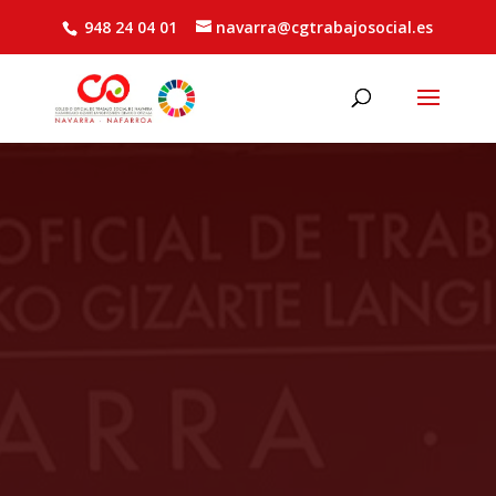
948 24 04 01
navarra@cgtrabajosocial.es