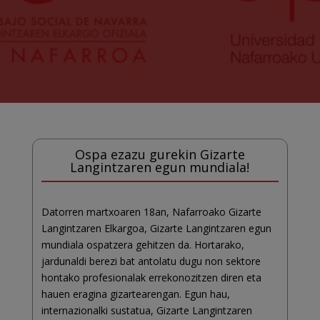
Ospa ezazu gurekin Gizarte
Langintzaren egun mundiala!
Datorren martxoaren 18an, Nafarroako Gizarte
Langintzaren Elkargoa, Gizarte Langintzaren egun
mundiala ospatzera gehitzen da. Hortarako,
jardunaldi berezi bat antolatu dugu non sektore
hontako profesionalak errekonozitzen diren eta
hauen eragina gizartearengan. Egun hau,
internazionalki sustatua, Gizarte Langintzaren