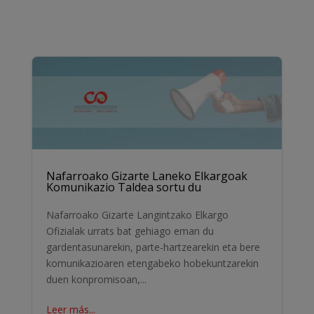
Nafarroako Gizarte Laneko Elkargoak
Komunikazio Taldea sortu du
Nafarroako Gizarte Langintzako Elkargo
Ofizialak urrats bat gehiago eman du
gardentasunarekin, parte-hartzearekin eta bere
komunikazioaren etengabeko hobekuntzarekin
duen konpromisoan,...
Leer más...