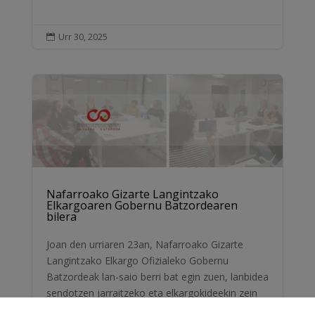
Urr 30, 2025

Nafarroako Gizarte Langintzako
Elkargoaren Gobernu Batzordearen
bilera
Joan den urriaren 23an, Nafarroako Gizarte
Langintzako Elkargo Ofizialeko Gobernu
Batzordeak lan-saio berri bat egin zuen, lanbidea
sendotzen jarraitzeko eta elkargokideekin zein
Nafarroako...