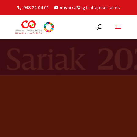
948 24 04 01
navarra@cgtrabajosocial.es