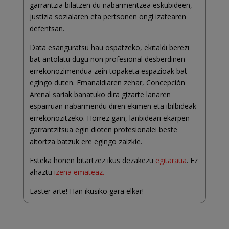
garrantzia bilatzen du nabarmentzea eskubideen,
justizia sozialaren eta pertsonen ongi izatearen
defentsan.
Data esanguratsu hau ospatzeko, ekitaldi berezi
bat antolatu dugu non profesional desberdiñen
errekonozimendua zein topaketa espazioak bat
egingo duten. Emanaldiaren zehar, Concepción
Arenal sariak banatuko dira gizarte lanaren
esparruan nabarmendu diren ekimen eta ibilbideak
errekonozitzeko. Horrez gain, lanbideari ekarpen
garrantzitsua egin dioten profesionalei beste
aitortza batzuk ere egingo zaizkie.
Esteka honen bitartzez ikus dezakezu
egitaraua
. Ez
ahaztu
izena emateaz.
Laster arte! Han ikusiko gara elkar!