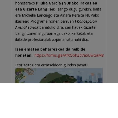
honetarako
Piluka García (NUPako irakaslea
eta Gizarte Langilea)
izango dugu gurekin, baita
ere Michelle Lanciego eta Ainara Peralta NUPako
ikasleak. Programa honen barruan
I Concepcion
Arenal sariak
banatuko dira, sari hauek Gizarte
Langintzaren inguruan egindako ikerketak eta
ibilbide profesionalak azpimarratu nahi ditu.
Izen ematea beharrezkoa da helbide
honetan:
https://forms.gle/AfXQohZd7aSUwGaM8
Etor zaitez eta arratsaldean gurekin pasa!!!!