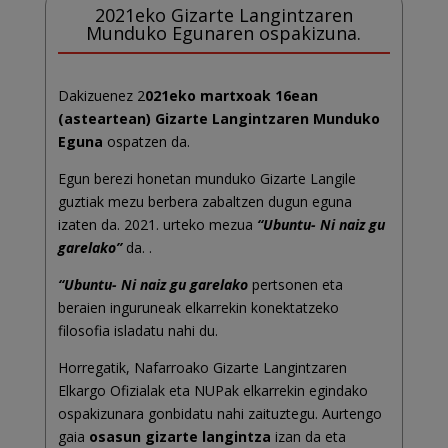
2021eko Gizarte Langintzaren
Munduko Egunaren ospakizuna.
Dakizuenez 2
021eko martxoak 16ean
(asteartean) Gizarte Langintzaren Munduko
Eguna
ospatzen da.
Egun berezi honetan munduko Gizarte Langile
guztiak mezu berbera zabaltzen dugun eguna
izaten da. 2021. urteko mezua
“Ubuntu- Ni naiz gu
garelako”
da. .
“Ubuntu- Ni naiz gu garelako
pertsonen eta
beraien inguruneak elkarrekin konektatzeko
filosofia isladatu nahi du.
Horregatik, Nafarroako Gizarte Langintzaren
Elkargo Ofizialak eta NUPak elkarrekin egindako
ospakizunara gonbidatu nahi zaituztegu. Aurtengo
gaia
osasun gizarte langintza
izan da eta