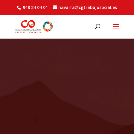
948 24 04 01
navarra@cgtrabajosocial.es