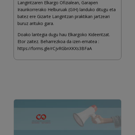
Langintzaren Elkargo Ofizialean, Garapen
Iraunkorrerako Helburuak (GIH) landuko ditugu eta
batez ere Gizarte Langintzan praktikan jartzeari
buruz arituko gara.
Doako lantegia dugu hau Elkargoko Kideentzat.
Etor zaitez. Beharrezkoa da izen-ematea :
https://forms.gle/rCjvRGbnXKXs3BFaA