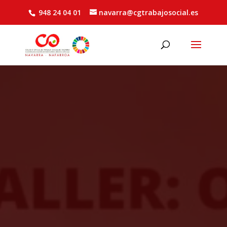
948 24 04 01
navarra@cgtrabajosocial.es