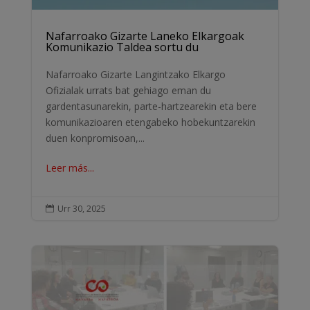
Nafarroako Gizarte Laneko Elkargoak
Komunikazio Taldea sortu du
Nafarroako Gizarte Langintzako Elkargo
Ofizialak urrats bat gehiago eman du
gardentasunarekin, parte-hartzearekin eta bere
komunikazioaren etengabeko hobekuntzarekin
duen konpromisoan,...
Leer más...
Urr 30, 2025
