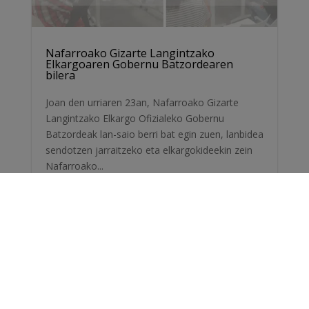
Nafarroako Gizarte Langintzako
Elkargoaren Gobernu Batzordearen
bilera
Joan den urriaren 23an, Nafarroako Gizarte
Langintzako Elkargo Ofizialeko Gobernu
Batzordeak lan-saio berri bat egin zuen, lanbidea
sendotzen jarraitzeko eta elkargokideekin zein
Nafarroako...
Leer más...
Urr 30, 2025
