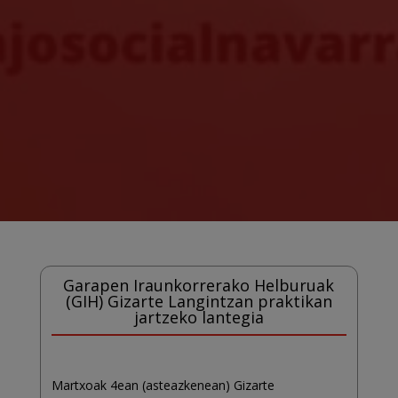
Garapen Iraunkorrerako Helburuak
(GIH) Gizarte Langintzan praktikan
jartzeko lantegia
Martxoak 4ean (asteazkenean) Gizarte