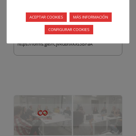
los Objetivos de Desarrollo Sostenible en el
Trabajo Social.
ACEPTAR COOKIES
MÁS INFORMACIÓN
Es un taller gratuíto para aquellas personas
CONFIGURAR COOKIES
colegiadas. No dudes en acudir!!!. Es necesaria
inscripción en:
https://forms.gle/rCjvRGbnXKXs3BFaA