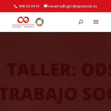
948 24 04 01
navarra@cgtrabajosocial.es