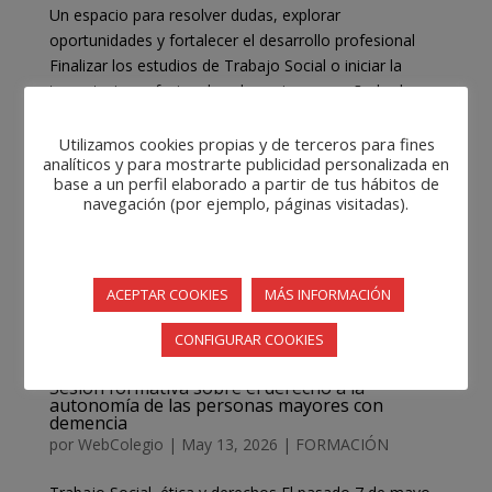
Un espacio para resolver dudas, explorar
oportunidades y fortalecer el desarrollo profesional
Finalizar los estudios de Trabajo Social o iniciar la
trayectoria profesional suele venir acompañado de una
pregunta recurrente: ¿y ahora qué? Con el objetivo de
acompañar a...
Utilizamos cookies propias y de terceros para fines
analíticos y para mostrarte publicidad personalizada en
base a un perfil elaborado a partir de tus hábitos de
navegación (por ejemplo, páginas visitadas).
ACEPTAR COOKIES
MÁS INFORMACIÓN
CONFIGURAR COOKIES
Sesión formativa sobre el derecho a la
autonomía de las personas mayores con
demencia
por
WebColegio
|
May 13, 2026
|
FORMACIÓN