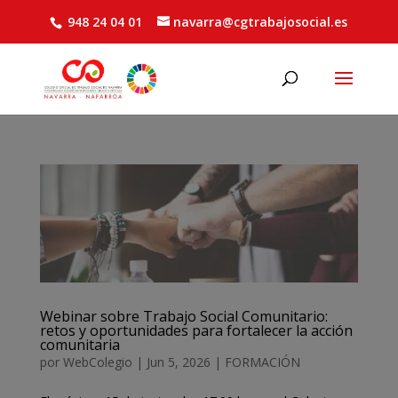
948 24 04 01
navarra@cgtrabajosocial.es
Webinar sobre Trabajo Social Comunitario:
retos y oportunidades para fortalecer la acción
comunitaria
por
WebColegio
|
Jun 5, 2026
|
FORMACIÓN