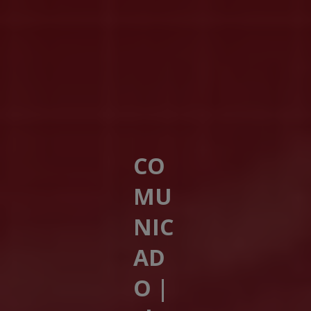
CO
MU
NIC
AD
O |