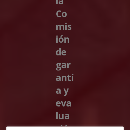
la
Co
mis
ión
de
gar
antí
a y
eva
lua
ció