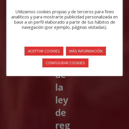
n
Utilizamos cookies propias y de terceros para fines
analíticos y para mostrarte publicidad personalizada en
de
base a un perfil elaborado a partir de tus hábitos de
navegación (por ejemplo, páginas visitadas).
Na
var
ACEPTAR COOKIES
MÁS INFORMACIÓN
ra
CONFIGURAR COOKIES
de
la
ley
de
reg