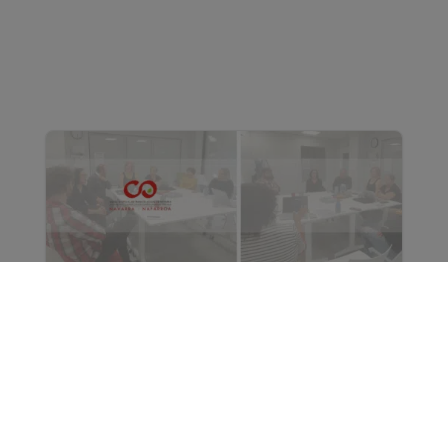
Reunión de la Junta de Gobierno del
Colegio de Trabajo Social de Navarra
El pasado 23 de octubre, la Junta de Gobierno
del Colegio Oficial de Trabajo Social de Navarra
celebró una nueva sesión de trabajo en la que
se abordaron cuestiones clave para seguir...