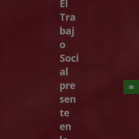
El
Tra
baj
o
Soci
al
pre
sen
te
en