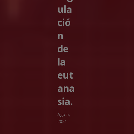
ula
ció
n
de
la
eut
ana
sia.
Ago 5,
2021