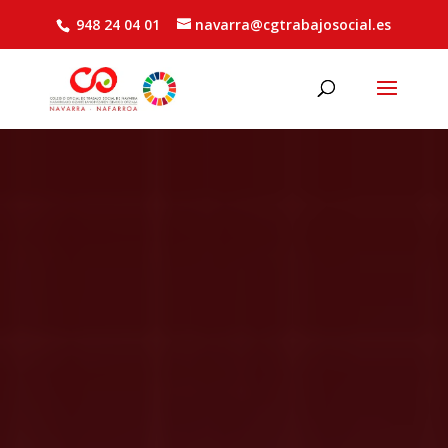
948 24 04 01
navarra@cgtrabajosocial.es