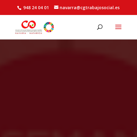
948 24 04 01
navarra@cgtrabajosocial.es