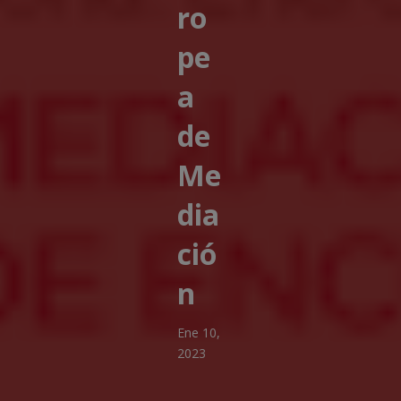
ro
pe
a
de
Me
dia
ció
n
Ene 10,
2023