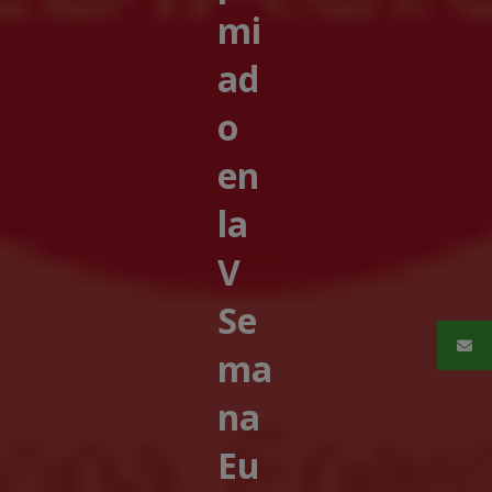
mi
ad
o
en
la
V
Se
ma
na
Eu