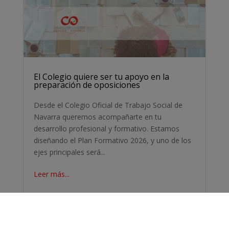
El Colegio quiere ser tu apoyo en la
preparación de oposiciones
Desde el Colegio Oficial de Trabajo Social de
Navarra queremos acompañarte en tu
desarrollo profesional y formativo. Estamos
diseñando el Plan Formativo 2026, y uno de los
ejes principales será...
Leer más...
Oct 24, 2025
