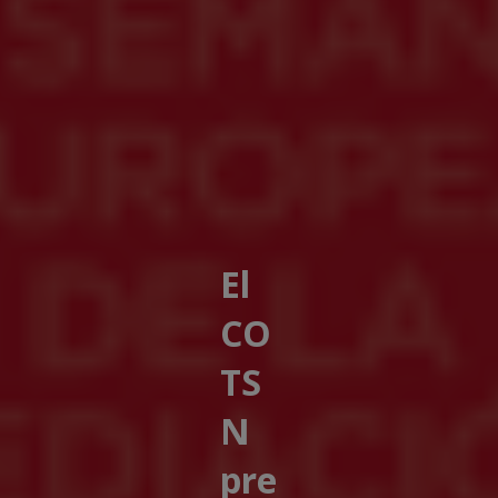
El
CO
TS
N
pre