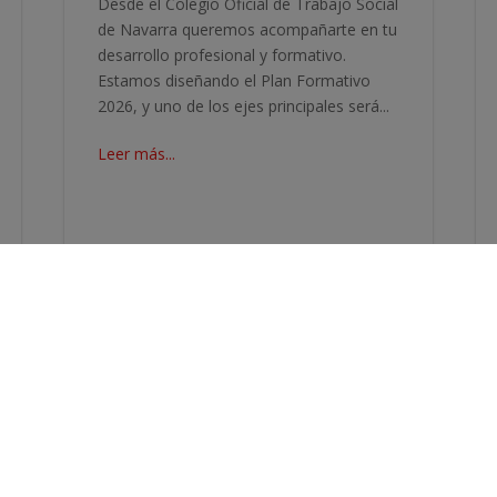
Desde el Colegio Oficial de Trabajo Social
de Navarra queremos acompañarte en tu
desarrollo profesional y formativo.
Estamos diseñando el Plan Formativo
2026, y uno de los ejes principales será...
Leer más...
Oct 24, 2025
