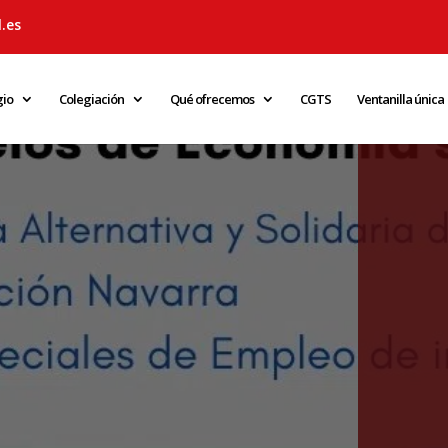
.es
gio
Colegiación
Qué ofrecemos
CGTS
Ventanilla única