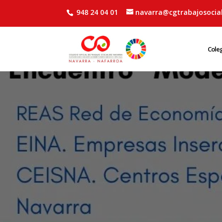
948 24 04 01
navarra@cgtrabajosocial
Cole