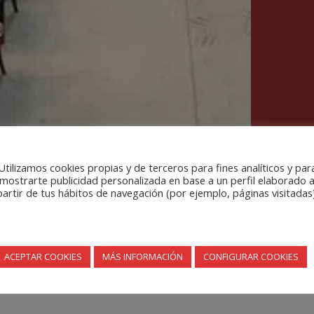
Utilizamos cookies propias y de terceros para fines analíticos y par
mostrarte publicidad personalizada en base a un perfil elaborado 
partir de tus hábitos de navegación (por ejemplo, páginas visitadas)
so Estatal de Trabajo Social y II Con
Trabajo Social.
ACEPTAR COOKIES
MÁS INFORMACIÓN
CONFIGURAR COOKIES
lugar el
XIV Congreso Estatal de Trabajo Social y II Congreso Iberoa
de toda España en el que han podido escuchar, compartir e intercamb