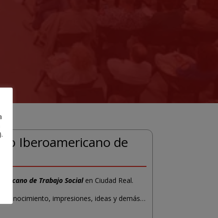
a
a
.
greso Iberoamericano de
mericano de Trabajo Social
en Ciudad Real.
iar conocimiento, impresiones, ideas y demás…