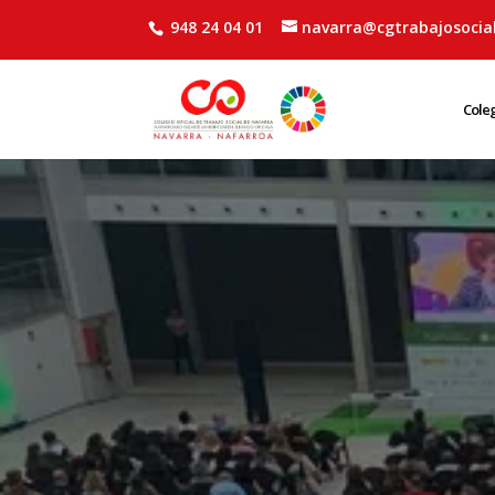
948 24 04 01
navarra@cgtrabajosocial
Cole