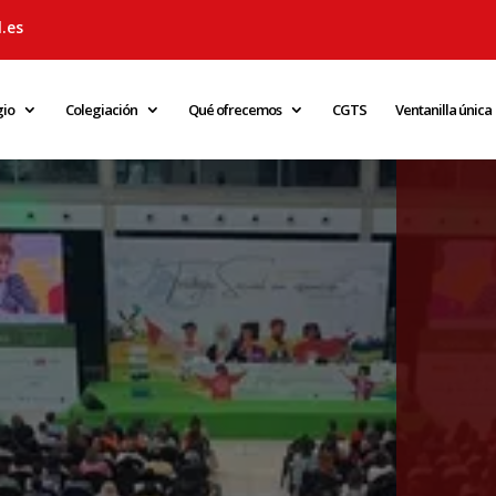
.es
gio
Colegiación
Qué ofrecemos
CGTS
Ventanilla única