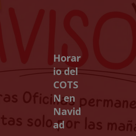
Horar
io del
COTS
N en
Navid
ad