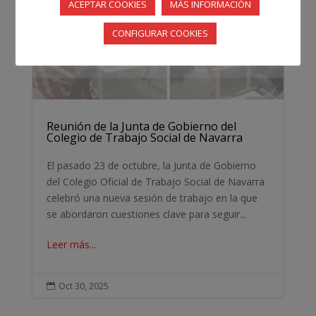
ACEPTAR COOKIES
MÁS INFORMACIÓN
CONFIGURAR COOKIES
Reunión de la Junta de Gobierno del
Colegio de Trabajo Social de Navarra
El pasado 23 de octubre, la Junta de Gobierno
del Colegio Oficial de Trabajo Social de Navarra
celebró una nueva sesión de trabajo en la que
se abordaron cuestiones clave para seguir...
Leer más...
Oct 30, 2025
