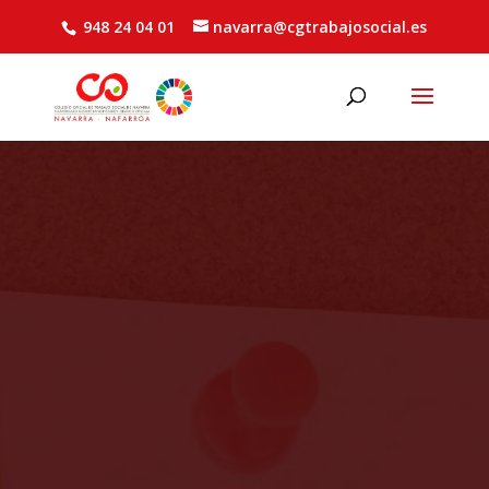
948 24 04 01
navarra@cgtrabajosocial.es