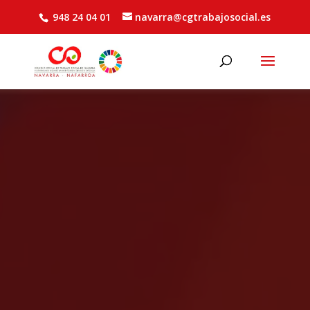
948 24 04 01
navarra@cgtrabajosocial.es