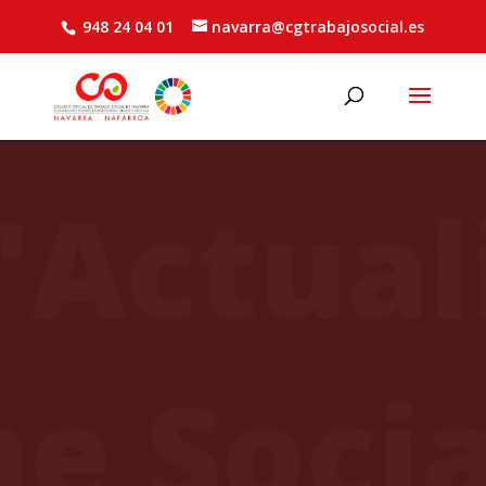
948 24 04 01
navarra@cgtrabajosocial.es