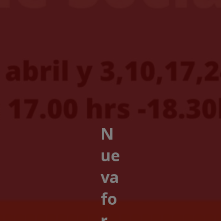
N
ue
va
fo
r