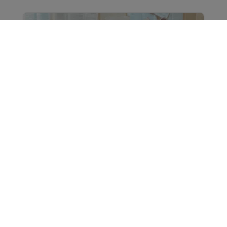
El Colegio quiere ser tu apoyo en la
preparación de oposiciones
Desde el Colegio Oficial de Trabajo Social de
Navarra queremos acompañarte en tu
desarrollo profesional y formativo. Estamos
diseñando el Plan Formativo 2026, y uno de los
ejes principales será...
Leer más...
Oct 24, 2025
