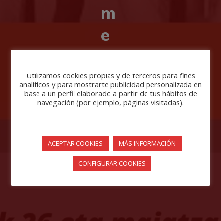
m
e
So
ci
Utilizamos cookies propias y de terceros para fines
analíticos y para mostrarte publicidad personalizada en
base a un perfil elaborado a partir de tus hábitos de
al
navegación (por ejemplo, páginas visitadas).
»
ACEPTAR COOKIES
MÁS INFORMACIÓN
Abr 9,
2021
CONFIGURAR COOKIES