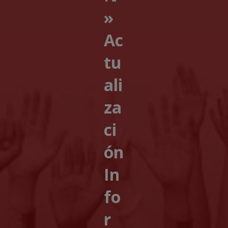
»
Ac
tu
ali
za
ci
ón
In
fo
r