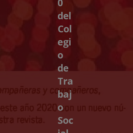
0
del
Col
egi
o
de
Tra
baj
o
Soc