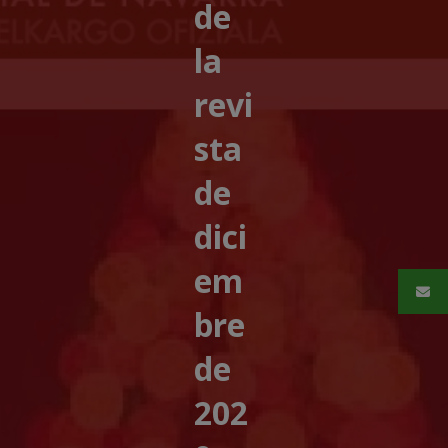
de
la
revi
sta
de
dici
em
bre
de
202