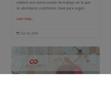
celebró una nueva sesión de trabajo en la que
se abordaron cuestiones clave para seguir...
Leer más...
Oct 30, 2025

El Colegio quiere ser tu apoyo en la
preparación de oposiciones
Desde el Colegio Oficial de Trabajo Social de
Navarra queremos acompañarte en tu