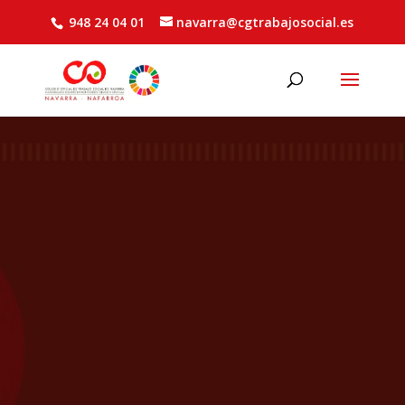
948 24 04 01
navarra@cgtrabajosocial.es