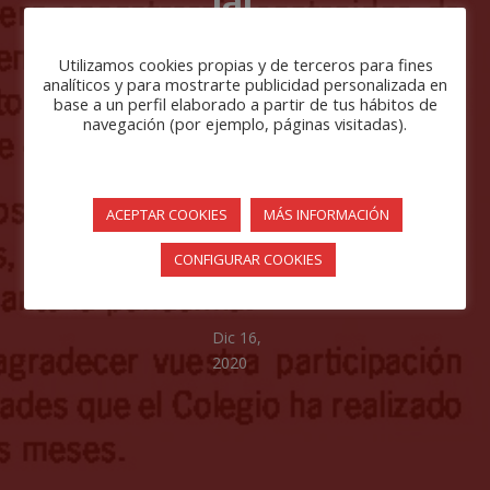
ial.
No
Utilizamos cookies propias y de terceros para fines
analíticos y para mostrarte publicidad personalizada en
te
base a un perfil elaborado a partir de tus hábitos de
navegación (por ejemplo, páginas visitadas).
la
pie
ACEPTAR COOKIES
MÁS INFORMACIÓN
rda
CONFIGURAR COOKIES
s!!
Dic 16,
2020