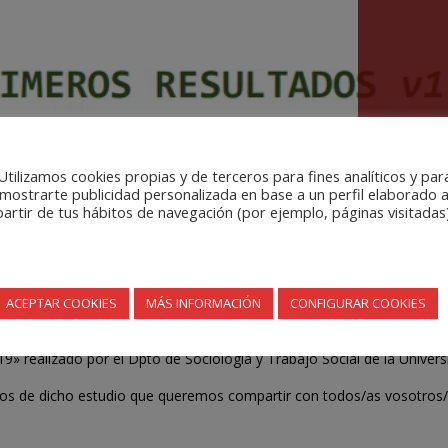
Utilizamos cookies propias y de terceros para fines analíticos y par
mostrarte publicidad personalizada en base a un perfil elaborado 
partir de tus hábitos de navegación (por ejemplo, páginas visitadas)
 estudio sobre «la calidad de la vida p
covid-19».
ACEPTAR COOKIES
MÁS INFORMACIÓN
CONFIGURAR COOKIES
n de TS colegiados/as para formar parte de un estudio a nivel estatal 
9» realizado por el Dpto de Sociología y Trabajo Social de la Universi
dos de dicho estudio que queremos compartir con todos/as vosotros/