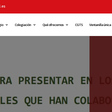
.es
gio
Colegiación
Qué ofrecemos
CGTS
Ventanilla única