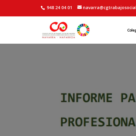
948 24 04 01
navarra@cgtrabajosocial
Cole