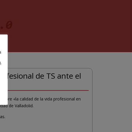
a
a
.
rofesional de TS ante el
sobre «la calidad de la vida profesional en
dad de Valladolid.
as.