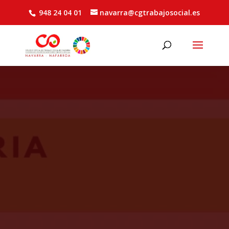
948 24 04 01
navarra@cgtrabajosocial.es