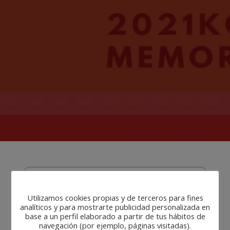
Memoria de actividades del 2021 del
COTSN.
Utilizamos cookies propias y de terceros para fines
analíticos y para mostrarte publicidad personalizada en
base a un perfil elaborado a partir de tus hábitos de
Tras la celebración de la asamblea y aprobación de
navegación (por ejemplo, páginas visitadas).