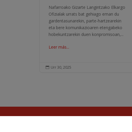
Nafarroako Gizarte Langintzako Elkargo
Ofizialak urrats bat gehiago eman du
gardentasunarekin, parte-hartzearekin
eta bere komunikazioaren etengabeko
hobekuntzarekin duen konpromisoan,...
Leer más...
Urr 30, 2025
