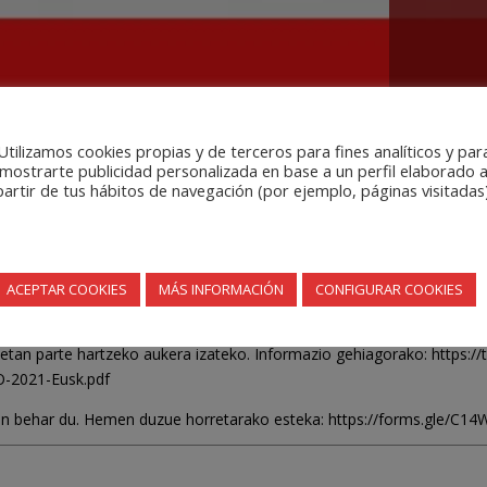
Utilizamos cookies propias y de terceros para fines analíticos y par
mostrarte publicidad personalizada en base a un perfil elaborado 
partir de tus hábitos de navegación (por ejemplo, páginas visitadas)
n Metodología: KASU PRAKTIKOAK” 20 
ACEPTAR COOKIES
MÁS INFORMACIÓN
CONFIGURAR COOKIES
 eta 7,5 praktikoa izango da). Alde pratikoa kurtsoaren irakasleak g
etan parte hartzeko aukera izateko. Informazio gehiagorako: https://
-2021-Eusk.pdf
izan behar du. Hemen duzue horretarako esteka: https://forms.gle/