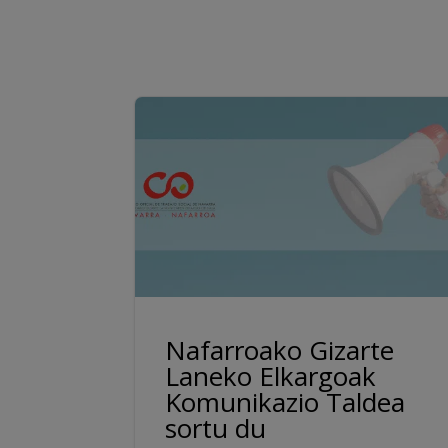
Nafarroako Gizarte
Laneko Elkargoak
Komunikazio Taldea
sortu du