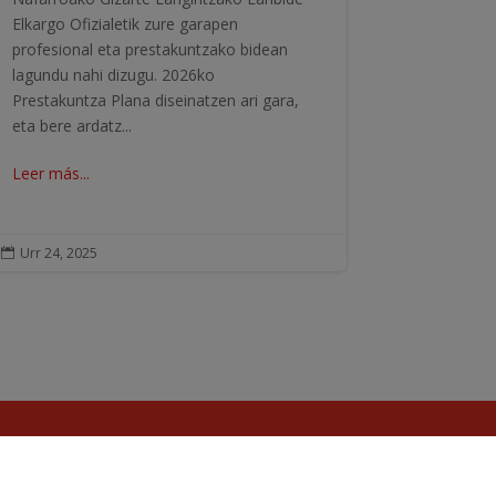
Elkargo Ofizialetik zure garapen
profesional eta prestakuntzako bidean
lagundu nahi dizugu. 2026ko
Prestakuntza Plana diseinatzen ari gara,
eta bere ardatz...
Leer más...
Urr 24, 2025
