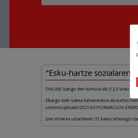
“Esku-hartze sozialare
ONLINE izango den kurtsoa da (12,5 ordu teoria
Elkargo-kide izatea beharrezkoa da kurtso hon
content/uploads/2021/01/FORMACION-ENERO
Izen ematea urtarrilaren 31 baino lehenago 