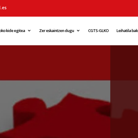
.es
oko kide egitea
Zer eskaintzen dugu
CGTS-GLKO
Leihatila ba