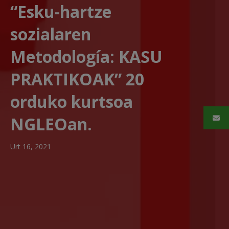
“Esku-hartze
sozialaren
Metodología: KASU
PRAKTIKOAK” 20
orduko kurtsoa
NGLEOan.
Urt 16, 2021