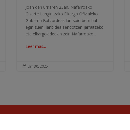
Joan den urriaren 23an, Nafarroako
Gizarte Langintzako Elkargo Ofizialeko
Gobernu Batzordeak lan-saio berri bat
egin zuen, lanbidea sendotzen jarraitzeko
eta elkargokideekin zein Nafarroako...
Leer más...
Urr 30, 2025
