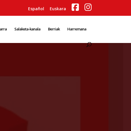
Español
Euskara
karra
Salaketa-kanala
Berriak
Harremana