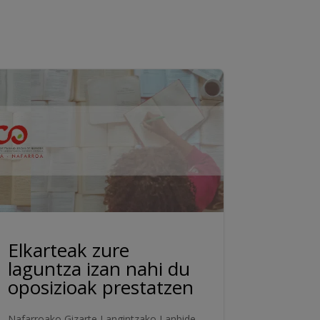
Elkarteak zure
laguntza izan nahi du
oposizioak prestatzen
Nafarroako Gizarte Langintzako Lanbide