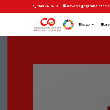
948 24 04 01
navarra@cgtrabajosocial
Elkargo
Elkarg