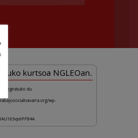
a
a
.
orduko kurtsoa NGLEOan.
ainbegiratuko du.
trabajosocialnavarra.org/wp-
C14WAU163vp6PP84A