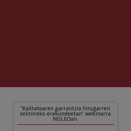
“Kalitatearen garrantzia hirugarren
sektoreko erakundeetan” webinarra
NGLEOan.