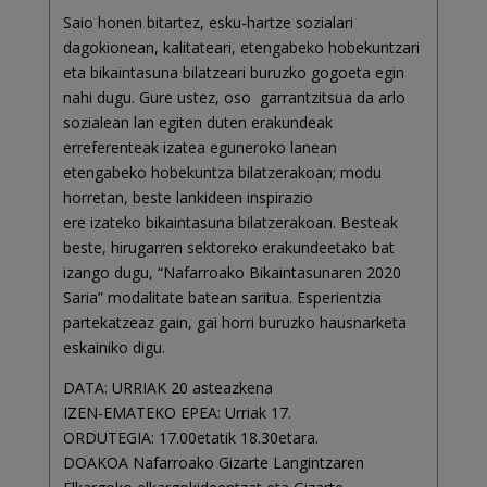
Saio honen bitartez, esku-hartze sozialari
dagokionean, kalitateari, etengabeko hobekuntzari
eta bikaintasuna bilatzeari buruzko gogoeta egin
nahi dugu. Gure ustez, oso garrantzitsua da arlo
sozialean lan egiten duten erakundeak
erreferenteak izatea eguneroko lanean
etengabeko hobekuntza bilatzerakoan; modu
horretan, beste lankideen inspirazio
ere izateko bikaintasuna bilatzerakoan. Besteak
beste, hirugarren sektoreko erakundeetako bat
izango dugu, “Nafarroako Bikaintasunaren 2020
Saria” modalitate batean saritua. Esperientzia
partekatzeaz gain, gai horri buruzko hausnarketa
eskainiko digu.
DATA: URRIAK 20 asteazkena
IZEN-EMATEKO EPEA: Urriak 17.
ORDUTEGIA: 17.00etatik 18.30etara.
DOAKOA Nafarroako Gizarte Langintzaren