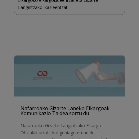
Elkargoko elkargokideentzat eta Gizarte
Langintzako ikasleentzat.
Nafarroako Gizarte Laneko Elkargoak
Komunikazio Taldea sortu du
Nafarroako Gizarte Langintzako Elkargo
Ofizialak urrats bat gehiago eman du