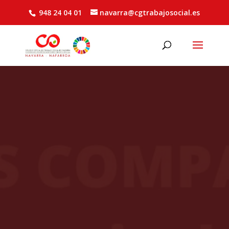
948 24 04 01
navarra@cgtrabajosocial.es