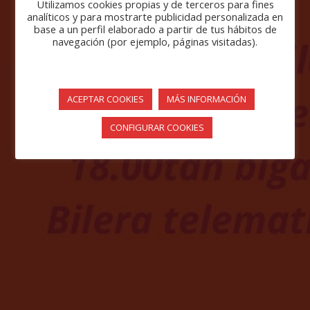
Utilizamos cookies propias y de terceros para fines
2020
analíticos y para mostrarte publicidad personalizada en
base a un perfil elaborado a partir de tus hábitos de
navegación (por ejemplo, páginas visitadas).
ACEPTAR COOKIES
MÁS INFORMACIÓN
CONFIGURAR COOKIES