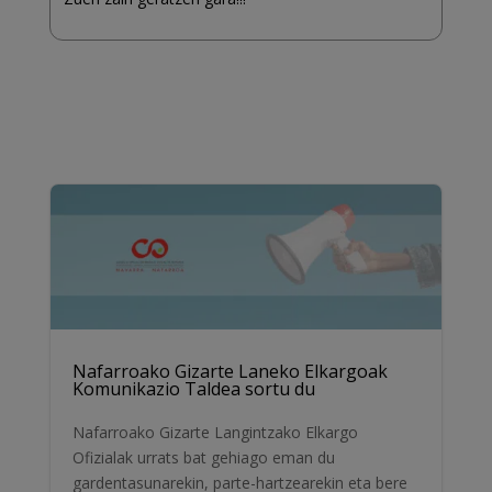
Nafarroako Gizarte Laneko Elkargoak
Komunikazio Taldea sortu du
Nafarroako Gizarte Langintzako Elkargo
Ofizialak urrats bat gehiago eman du
gardentasunarekin, parte-hartzearekin eta bere