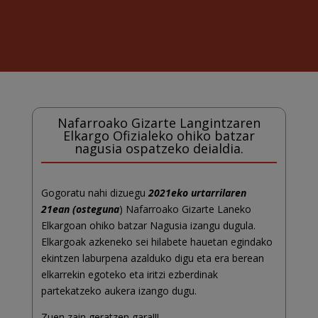
Nafarroako Gizarte Langintzaren
Elkargo Ofizialeko ohiko batzar
nagusia ospatzeko deialdia.
Gogoratu nahi dizuegu
2021eko urtarrilaren
21ean (osteguna
) Nafarroako Gizarte Laneko
Elkargoan ohiko batzar Nagusia izangu dugula.
Elkargoak azkeneko sei hilabete hauetan egindako
ekintzen laburpena azalduko digu eta era berean
elkarrekin egoteko eta iritzi ezberdinak
partekatzeko aukera izango dugu.
Zuen zain geratzen gara!!!