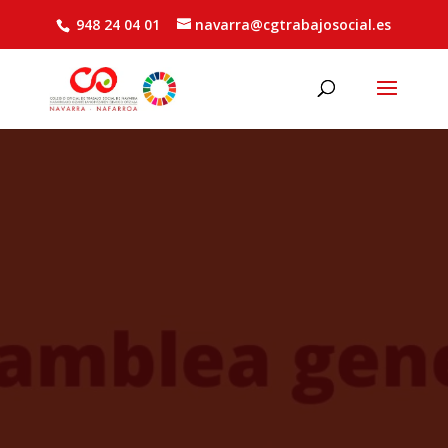
948 24 04 01
navarra@cgtrabajosocial.es