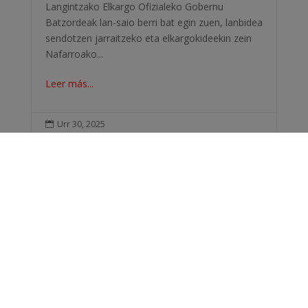
Langintzako Elkargo Ofizialeko Gobernu
Batzordeak lan-saio berri bat egin zuen, lanbidea
sendotzen jarraitzeko eta elkargokideekin zein
Nafarroako...
Leer más...
Urr 30, 2025

Elkarteak zure laguntza izan nahi du
oposizioak prestatzen