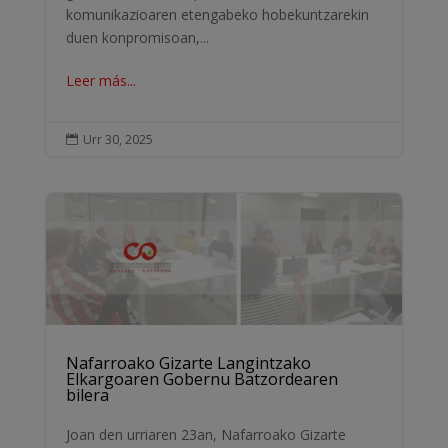
komunikazioaren etengabeko hobekuntzarekin
duen konpromisoan,...
Leer más...
Urr 30, 2025

Nafarroako Gizarte Langintzako
Elkargoaren Gobernu Batzordearen
bilera
Joan den urriaren 23an, Nafarroako Gizarte