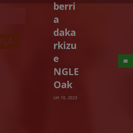
berri
a
daka
rkizu
e
NGLE
Oak
Urt 10, 2023