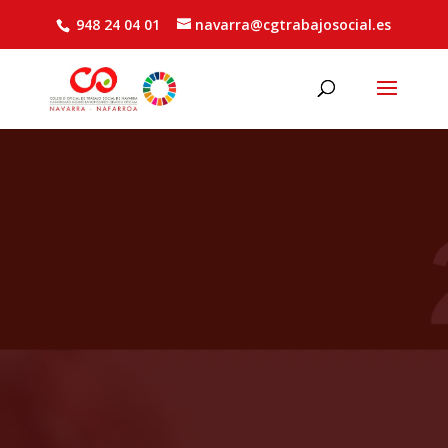
948 24 04 01
navarra@cgtrabajosocial.es