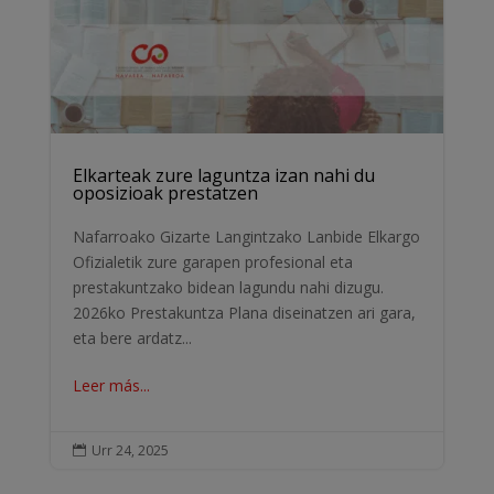
Elkarteak zure laguntza izan nahi du
oposizioak prestatzen
Nafarroako Gizarte Langintzako Lanbide Elkargo
Ofizialetik zure garapen profesional eta
prestakuntzako bidean lagundu nahi dizugu.
2026ko Prestakuntza Plana diseinatzen ari gara,
eta bere ardatz...
Leer más...
Urr 24, 2025
