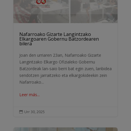
Nafarroako Gizarte Langintzako
Elkargoaren Gobernu Batzordearen
bilera
Joan den urriaren 23an, Nafarroako Gizarte
Langintzako Elkargo Ofizialeko Gobernu
Batzordeak lan-saio berri bat egin zuen, lanbidea
sendotzen jarraitzeko eta elkargokideekin zein
Nafarroako...
Leer más...
Urr 30, 2025
