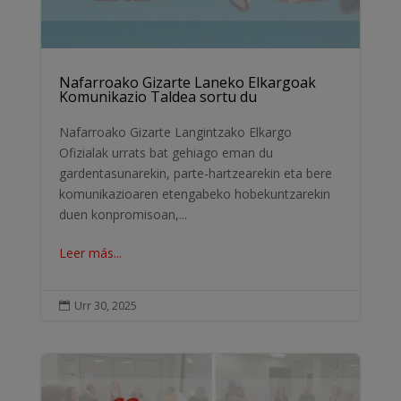
Nafarroako Gizarte Laneko Elkargoak
Komunikazio Taldea sortu du
Nafarroako Gizarte Langintzako Elkargo
Ofizialak urrats bat gehiago eman du
gardentasunarekin, parte-hartzearekin eta bere
komunikazioaren etengabeko hobekuntzarekin
duen konpromisoan,...
Leer más...
Urr 30, 2025
